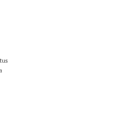
tus
a