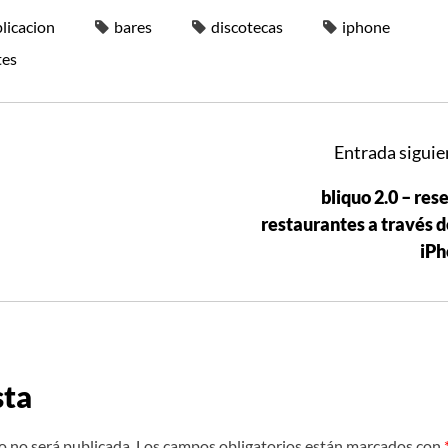
licacion
bares
discotecas
iphone
tes
Entrada siguie
bliquo 2.0 – res
restaurantes a través d
iPh
sta
o no será publicada.
Los campos obligatorios están marcados con