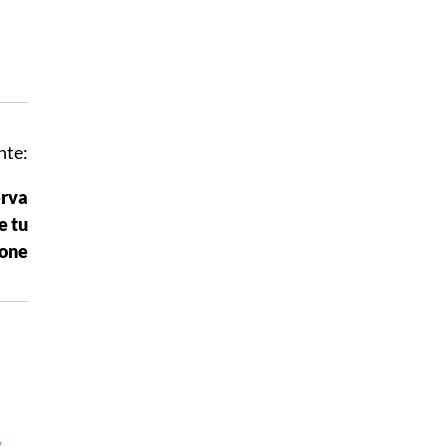
nte:
erva
e tu
one
*