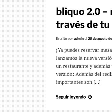
bliquo 2.0 –
través de tu
Escrito por
admin
el
25 de agosto d
¡Ya puedes reservar mesa 
lanzamos la nueva versión 
un restaurante y además 
versión: Además del redi
importantes son […]
bliquo
Seguir leyendo
2.0
–