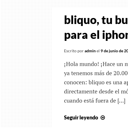
reserva
restaura
bliquo, tu b
a
través
para el ipho
de
tu
Escrito por
admin
el
9 de junio de 2
iPhone
¡Hola mundo! ¡Hace un m
ya tenemos más de 20.000
conocen: bliquo es una a
directamente desde el mó
cuando está fuera de […]
bliquo,
Seguir leyendo
tu